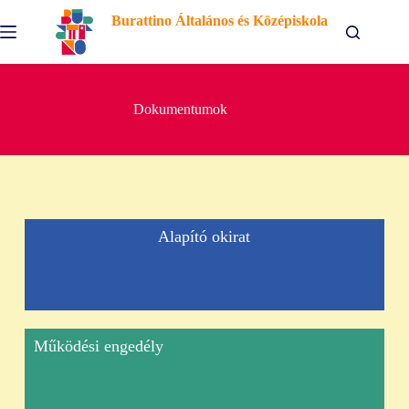
Burattino Általános és Középiskola
Dokumentumok
Alapító okirat
Működési engedély