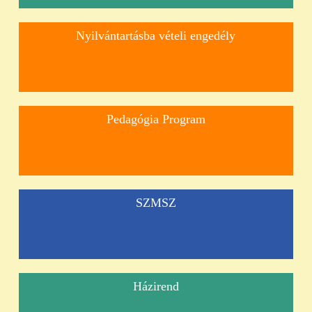
Nyilvántartásba vételi engedély
Pedagógia Program
SZMSZ
Házirend