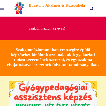
Burattino Általános és Középiskola
Szakgimnázium (2 éves)
Szakgimnáziumunkban érettségire épülő
képzéseket kínálunk azoknak, akik gyakorlati
tudást szeretnének szerezni, és egy szakma
elsajátításával szeretnék folytatni tanulmányaikat.