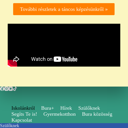
További részletek a táncos képzésünkről »
Iskolánkról
Bura+
Hírek
Szülőknek
Segíts Te is!
Gyermekotthon
Bura közösség
Kapcsolat
Szülőknek