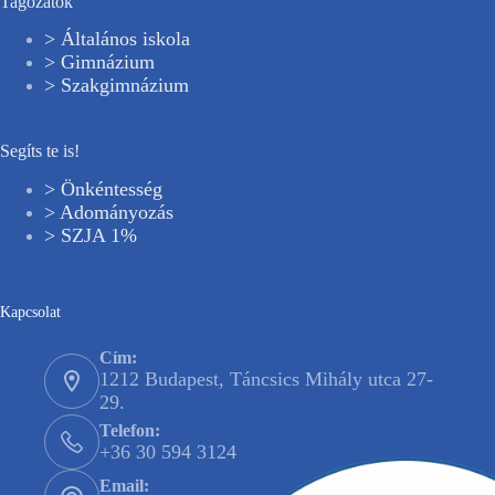
Tagozatok
> Általános iskola
> Gimnázium
> Szakgimnázium
Segíts te is!
> Önkéntesség
> Adományozás
> SZJA 1%
Kapcsolat
Cím:
1212 Budapest, Táncsics Mihály utca 27-
29.
Telefon:
+36 30 594 3124
Email: