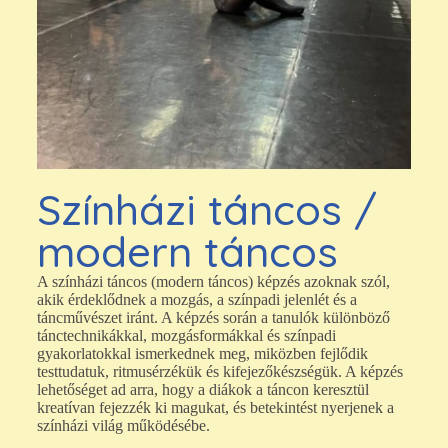
Színházi táncos /
modern táncos
A színházi táncos (modern táncos) képzés azoknak szól,
akik érdeklődnek a mozgás, a színpadi jelenlét és a
táncművészet iránt. A képzés során a tanulók különböző
tánctechnikákkal, mozgásformákkal és színpadi
gyakorlatokkal ismerkednek meg, miközben fejlődik
testtudatuk, ritmusérzékük és kifejezőkészségük. A képzés
lehetőséget ad arra, hogy a diákok a táncon keresztül
kreatívan fejezzék ki magukat, és betekintést nyerjenek a
színházi világ működésébe.