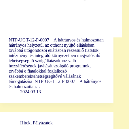
NTP-UGT-12-P-0007 A hátrányos és halmozottan
hátrányos helyzetű, az otthont nyújtó ellátásban,
továbbá utógondozói ellátásban részesülő fiatalok
intézményi és integráló környezetben megvalósuló
tehetségsegítő szolgáltatásokhoz való
hozzáférésének javítását szolgáló programok,
továbbá e fiatalokkal foglalkozó
szakemberektehetségsegítővé válásának
támogatására NTP-UGT-12-P-0007 A hátrányos
és halmozottan…
2024.03.13.
Hírek
,
Pályázatok