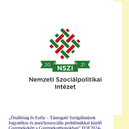
„Önállóság és Esély – Támogató Szolgáltatások
fogyatékos és pszichoszociális problémákkal küzdő
Gyermekekért a Gyermekotthonokban” FOF2024-