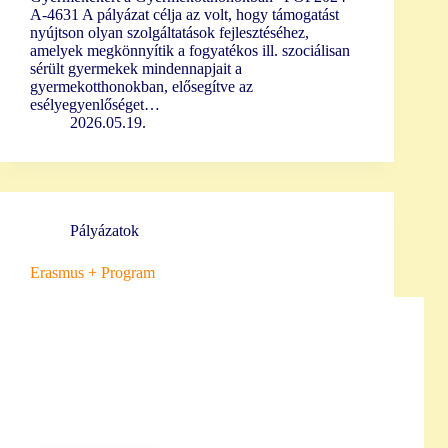
A-4631 A pályázat célja az volt, hogy támogatást
nyújtson olyan szolgáltatások fejlesztéséhez,
amelyek megkönnyítik a fogyatékos ill. szociálisan
sérült gyermekek mindennapjait a
gyermekotthonokban, elősegítve az
esélyegyenlőséget…
2026.05.19.
Pályázatok
Erasmus + Program