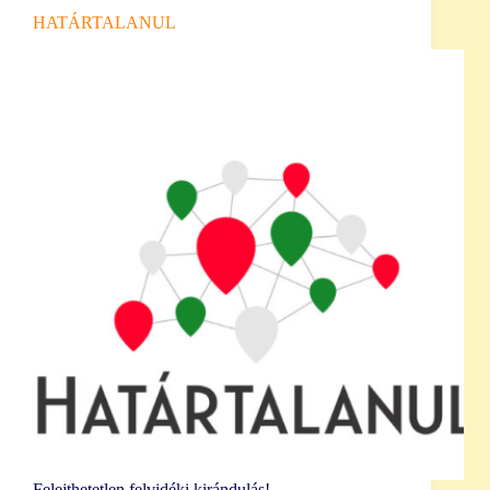
HATÁRTALANUL
Felejthetetlen felvidéki kirándulás!