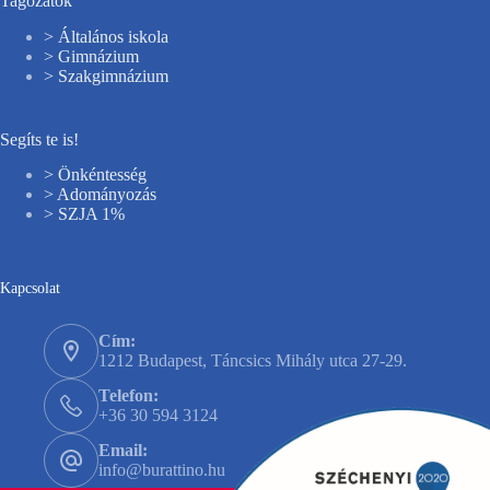
Tagozatok
> Általános iskola
> Gimnázium
> Szakgimnázium
Segíts te is!
> Önkéntesség
> Adományozás
> SZJA 1%
Kapcsolat
Cím:
1212 Budapest, Táncsics Mihály utca 27-29.
Telefon:
+36 30 594 3124
Email:
info@burattino.hu