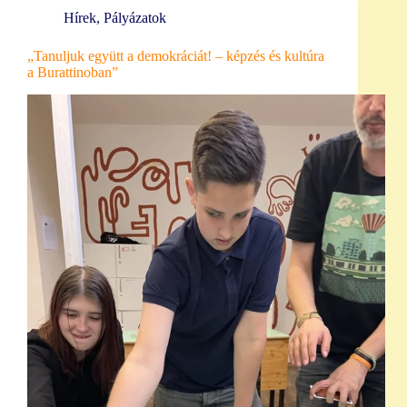
Hírek
,
Pályázatok
„Tanuljuk együtt a demokráciát! – képzés és kultúra
a Burattinoban”