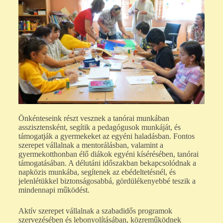
Önkénteseink részt vesznek a tanórai munkában
asszisztensként, segítik a pedagógusok munkáját, és
támogatják a gyermekeket az egyéni haladásban. Fontos
szerepet vállalnak a mentorálásban, valamint a
gyermekotthonban élő diákok egyéni kísérésében, tanórai
támogatásában. A délutáni időszakban bekapcsolódnak a
napközis munkába, segítenek az ebédeltetésnél, és
jelenlétükkel biztonságosabbá, gördülékenyebbé teszik a
mindennapi működést.
Aktív szerepet vállalnak a szabadidős programok
szervezésében és lebonyolításában, közreműködnek