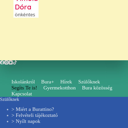
Dóra
önkéntes
Iskolánkról
Bura+
Hírek
Szülőknek
Segíts Te is!
Gyermekotthon
Bura közösség
Kapcsolat
Szülőknek
> Miért a Burattino?
> Felvételi tájékoztató
> Nyílt napok