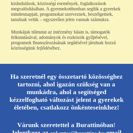
kirándulások, közösségi események, foglalkozások
megvalósításában. A gyermekotthonban segítik a gyerekek
mindennapjait, programokat szerveznek, beszélgetnek,
tanulnak velük – egyszerűen jelen vannak számukra.
Munkájuk túlmutat az intézmény falain is, támogatók
felkutatásával, adományok és eszközök gyűjtésével,
programok finanszírozásának segítésével járulnak hozzá
közösségünk fejlődéséhez.
Ha szeretnél egy összetartó közösséghez
tartozni, ahol igazán szükség van a
munkádra, ahol a segítséged
kézzelfogható változást jelent a gyerekek
életében, csatlakozz önkénteseinkhez!
Várunk szeretettel a Burattinóban
!
Jelentkezz az
email