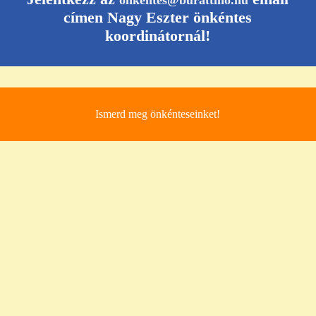
onkentes@burattino.hu
címen Nagy Eszter önkéntes
koordinátornál!
Ismerd meg önkénteseinket!