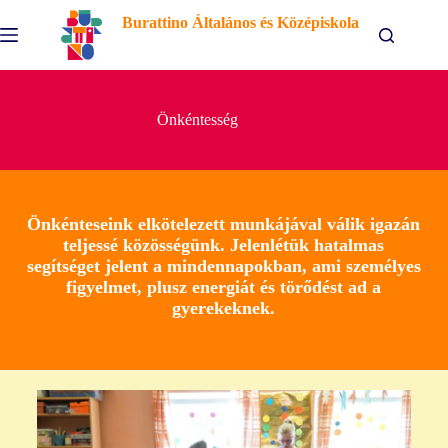
Burattino Általános és Középiskola
Önkéntesség
Önkénteseink elkötelezett munkájával válik igazán
teljessé közösségünk. Jelenlétük hatalmas
segítséget jelent a mindennapokban, ami személyes
figyelmet, plusz energiát és törődést ad a
gyerekeknek.