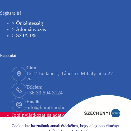
Segíts te is!
> Önkéntesség
> Adományozás
> SZJA 1%
Kapcsolat
Cím:
1212 Budapest, Táncsics Mihály utca 27-
29.
Telefon:
+36 30 594 3124
Email:
info@burattino.hu
Jogi nyilatkozat és adatkezelési tájékoztató
Impresszum
Cookie-kat használunk annak érdekében, hogy a legjobb élményt