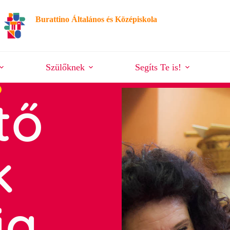
Burattino Általános és Középiskola
Szülőknek
Segíts Te is!
O
tő
k
ja