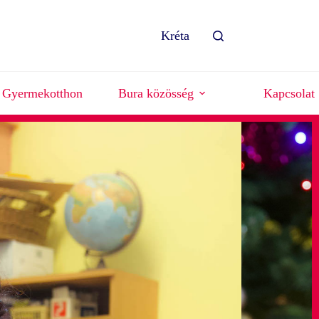
Kréta
Gyermekotthon
Bura közösség
Kapcsolat