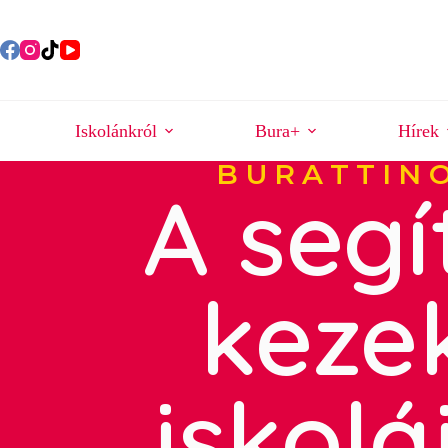
Iskolánkról
Bura+
Hírek
BURATTIN
A segí
keze
iskolá