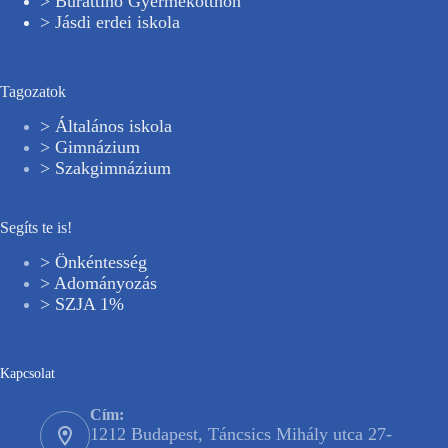
> Burattino Gyermekotthon
> Jásdi erdei iskola
Tagozatok
> Általános iskola
> Gimnázium
> Szakgimnázium
Segíts te is!
> Önkéntesség
> Adományozás
> SZJA 1%
Kapcsolat
Cím:
1212 Budapest, Táncsics Mihály utca 27-