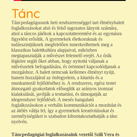
Tánc
Táncpedagógusunk heti rendszerességgel tart élménybalett
foglalkozásokat alsó és felső tagozatos lányok számára,
ahol a táncos játékok a kapcsolatteremtést és az egymásra
figyelést erősítik. A gyermekek életkoruknak és
tudásszintjüknek megfelelően ismerkedhetnek meg a
klasszikus balettkultúra alapjaival, miközben
megtapasztalják a művészet felemelő erejét. Az órák
légköre segíti őket abban, hogy nyitottá váljanak a
művészetek befogadására, és örömmel kapcsolódjanak a
mozgáshoz. A balett nemcsak kellemes élményt nyújt,
hanem hozzájárul az önfegyelem, a kitartás és a
munkamorál fejlődéséhez is. A rendszeres, egész testet
átmozgató gyakorlatok elősegítik az arányos izomzat
kialakulását, javítják a testtartást, és támogatják az
idegrendszer fejlődését. A mesés hangulatú
foglalkozásokon a verbális kommunikációt a mozdulat és
az átélés váltja fel, így a gyermekek kreativitásukat és
személyiségüket is szabadon kibontakoztathatják a tánc
nyelvén.
Táncpedagógiai foglalkozásaink vezetői Szili Vera és