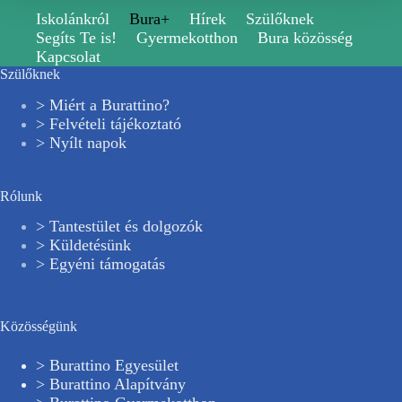
Iskolánkról
Bura+
Hírek
Szülőknek
Segíts Te is!
Gyermekotthon
Bura közösség
Kapcsolat
Szülőknek
> Miért a Burattino?
> Felvételi tájékoztató
> Nyílt napok
Rólunk
> Tantestület és dolgozók
> Küldetésünk
> Egyéni támogatás
Közösségünk
> Burattino Egyesület
> Burattino Alapítvány