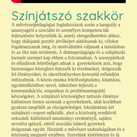
Színjátszó szakkör
A művészetpedagógiai foglalkozások során a hangsúly a
tananyagról a szociális és személyes kompetenciák
fejlesztésére helyeződik át, amely elengedhetetlen ahhoz,
hogy diákjaink pozitív jövőképet alakítsanak ki, célokat
fogalmazzanak meg, és motiváltabbá váljanak a tanulásban
és az élet más területein. A drámapedagógia és a színjátszás
kiemelt szerepet kap ebben a folyamatban. A szerepjátékok
és előadások lehetőséget adnak a gyerekeknek arra, hogy
biztonságos közegben fejezzék ki érzelmeiket, dolgozzák
fel élményeiket, és sikerélményeken keresztül erősödjön
önbizalmuk. A közös munka felelősségtudatra, kitartásra,
együttműködésre nevel, miközben fejleszti a
kommunikációs, empatikus és problémamegoldó
készségeket. A színjátszó közösséghez tartozás élménye
különösen fontos azoknak a gyerekeknek, akik korábban
gyakran megélték az elszigeteltséget. Iskolánkban két
színjátszó csoport működik, ahol a közösség rendkívül
sokszínű: különböző tanulmányi eredményű, sajátos
nevelési igényű, eltérő szociális hátterű gyerekek
dolgoznak együtt. Hiszünk a művészet szabadságában és a
közösség megtartó erejében. Szeretünk kísérletezni és új