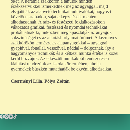
őket. A kerámia szakkörön a tanulók minden
érzékszervükkel ismerkednek meg az agyaggal, majd
elsajátítják az alapvető technikai tudnivalókat, hogy ezt
követően szabadon, saját elképzeléseik mentén
alkothassanak. A rajz- és festészeti foglalkozásokon
változatos grafikai, festészeti és nyomdai technikákat
próbálhatnak ki, miközben megtapasztalják az anyagok
sokszínűségét és az alkotási folyamat örömét. A kézműves
szakkörökön természetes alapanyagokkal – agyaggal,
gyapjúval, fonallal, vesszővel, náddal – dolgoznak, így a
hagyományos technikák és a kétkezi munka értéke is közel
kerül hozzájuk. Az elkészült munkákból rendszeresen
kiállítást rendezünk az iskola körtermében, ahol a
gyermekek büszkén mutathatják be egyéni alkotásaikat.
Cserményi Lilla, Pólya Zoltán