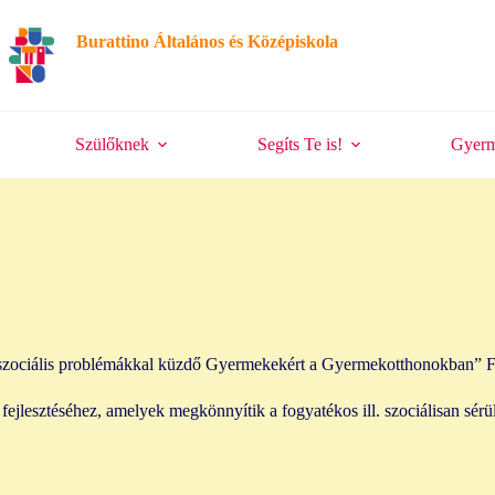
Burattino Általános és Középiskola
Szülőknek
Segíts Te is!
Gyerm
choszociális problémákkal küzdő Gyermekekért a Gyermekotthonokban
k fejlesztéséhez, amelyek megkönnyítik a fogyatékos ill. szociálisan s