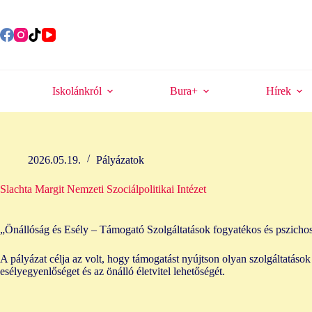
Skip
to
content
Iskolánkról
Bura+
Hírek
2026.05.19.
Pályázatok
Slachta Margit Nemzeti Szociálpolitikai Intézet
„Önállóság és Esély – Támogató Szolgáltatások fogyatékos és pszi
A pályázat célja az volt, hogy támogatást nyújtson olyan szolgáltatáso
esélyegyenlőséget és az önálló életvitel lehetőségét.