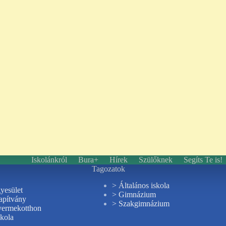
Iskolánkról
Bura+
Hírek
Szülőknek
Segíts Te is!
Tagozatok
> Általános iskola
yesület
> Gimnázium
apítvány
> Szakgimnázium
yermekotthon
skola