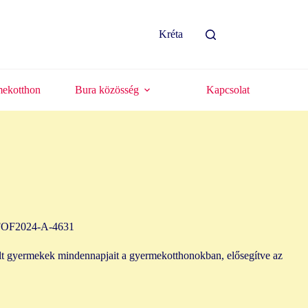
Kréta
ekotthon
Bura közösség
Kapcsolat
” FOF2024-A-4631
érült gyermekek mindennapjait a gyermekotthonokban, elősegítve az