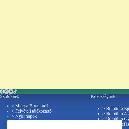
Szülőknek
Közösségünk
> Miért a Burattino?
> Burattino Eg
> Felvételi tájékoztató
> Burattino Al
> Nyílt napok
> Burattino G
> Jásdi erdei i